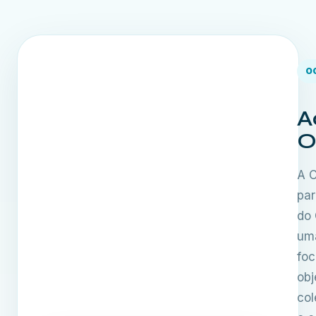
O
A
O
A 
par
do
uma
fo
obj
col