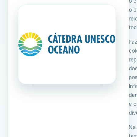
o c
o o
rel
tod
Faz
col
rep
doc
pos
inf
den
e c
div
Na
tam