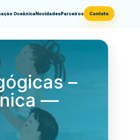
ação Oceânica
Novidades
Parceiros
Contato
gógicas –
ânica —